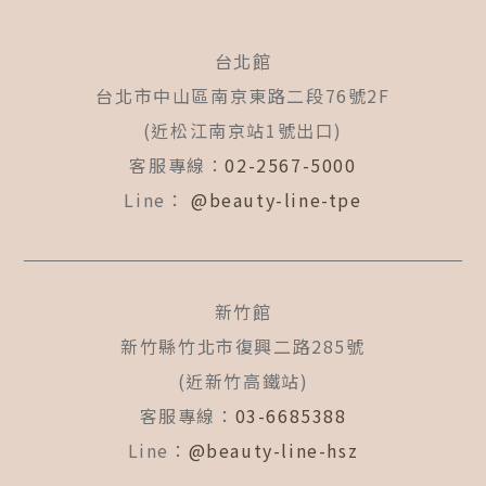
c
s
u
n
e
t
t
e
b
a
u
台北館
o
g
b
o
r
e
台北市中山區南京東路二段76號2F
k
a
(近松江南京站1號出口)
-
m
f
客服專線：
02-2567-5000
Line：
@beauty-line-tpe
新竹館
新竹縣竹北市復興二路285號
(近新竹高鐵站)
客服專線：
03-6685388
Line：
@beauty-line-hsz