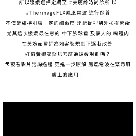
所以媛媛選擇定期至 #美麗線時尚診所 以
#ThermageFLX鳳凰電波 進行保養
不僅能維持肌膚一定的細緻度 還能從裡到外拉提緊緻
尤其這次媛媛最在意的 中下臉鬆垂 及惱人的 嘴邊肉
在黃婉茹醫師為她客製規劃下逐漸改善 ​
好奇黃婉茹醫師怎麼為媛媛規劃嗎？
🎥觀看影片諮詢過程 更進一步瞭解 鳳凰電波在緊緻肌
膚上的應用！