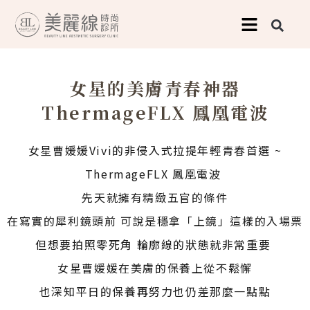
跳
至
主
要
女星的美膚青春神器
內
ThermageFLX 鳳凰電波
容
女星曹媛媛Vivi的非侵入式拉提年輕青春首選 ~
ThermageFLX 鳳凰電波 ​
先天就擁有精緻五官的條件
在寫實的犀利鏡頭前 可說是穩拿「上鏡」這樣的入場票
但想要拍照零死角 輪廓線的狀態就非常重要 ​
女星曹媛媛在美膚的保養上從不鬆懈
也深知平日的保養再努力也仍差那麼一點點