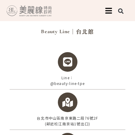
台北館
跳
至
主
｜台北館
Beauty Line
要
內
容
Line：
@beauty-line-tpe
台北市中山區南京東路二段76號2F
(鄰近松江南京站1號出口)