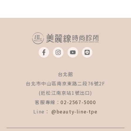
F
I
Y
L
a
n
o
i
c
s
u
n
e
t
t
e
b
a
u
台北館
o
g
b
o
r
e
台北市中山區南京東路二段76號2F
k
a
(近松江南京站1號出口)
-
m
f
客服專線：
02-2567-5000
Line：
@beauty-line-tpe