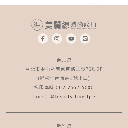
F
I
Y
L
a
n
o
i
c
s
u
n
e
t
t
e
b
a
u
台北館
o
g
b
o
r
e
台北市中山區南京東路二段76號2F
k
a
(近松江南京站1號出口)
-
m
f
客服專線：
02-2567-5000
Line：
@beauty-line-tpe
新竹館