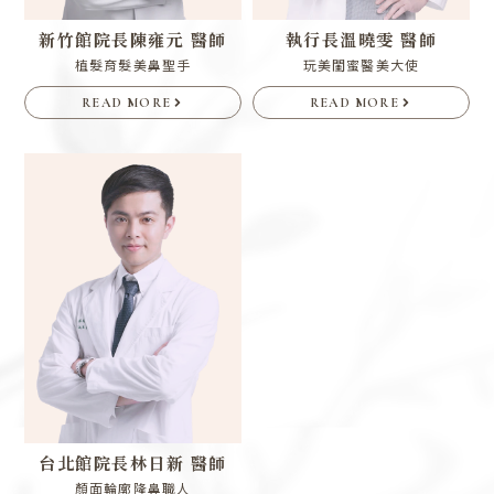
新竹館院長
陳雍元 醫師
執行長
溫曉雯 醫師
植髮育髮美鼻聖手
玩美閨蜜醫美大使
READ MORE
READ MORE
台北館院長
林日新 醫師
顏面輪廓隆鼻職人