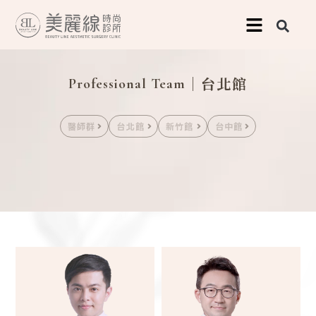
跳
至
主
｜台北館
要
Professional Team
內
醫師群
台北館
新竹館
台中館
容