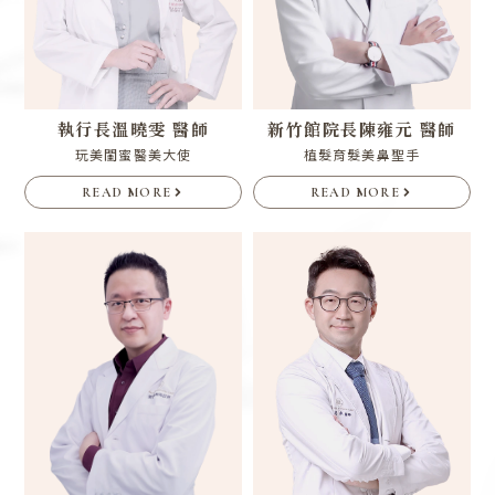
執行長
溫曉雯 醫師
新竹館院長
陳雍元 醫師
玩美閨蜜醫美大使
植髮育髮美鼻聖手
READ MORE
READ MORE