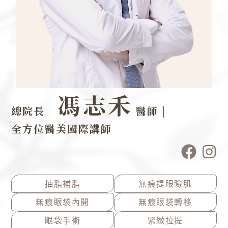
馮志禾
總院長
醫師 |
全方位醫美國際講師
F
I
a
n
c
s
e
t
抽脂補脂
無痕提眼瞼肌
b
a
無痕眼袋內開
無痕眼袋轉移
o
g
眼袋手術
緊緻拉提