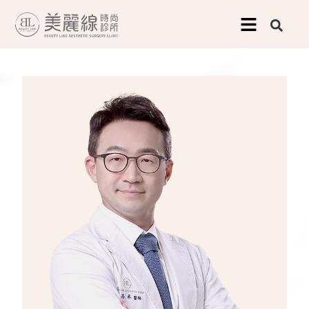
跳
至
主
要
內
容