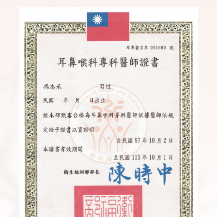
上
一
張