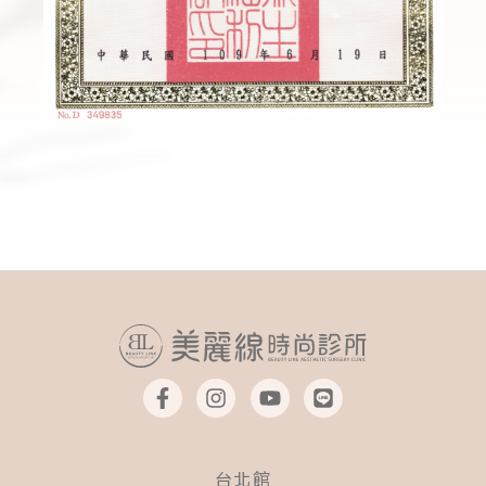
F
I
Y
L
a
n
o
i
c
s
u
n
e
t
t
e
b
a
u
台北館
o
g
b