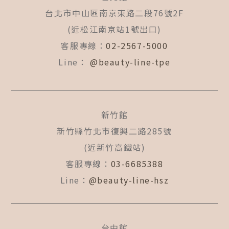
o
r
e
台北市中山區南京東路二段76號2F
k
a
(近松江南京站1號出口)
-
m
f
客服專線：
02-2567-5000
Line：
@beauty-line-tpe
新竹館
新竹縣竹北市復興二路285號
(近新竹高鐵站)
客服專線：
03-6685388
Line：
@beauty-line-hsz
台中館