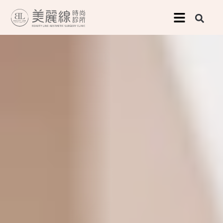
跳
至
主
要
內
容