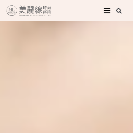
跳
至
主
要
內
容