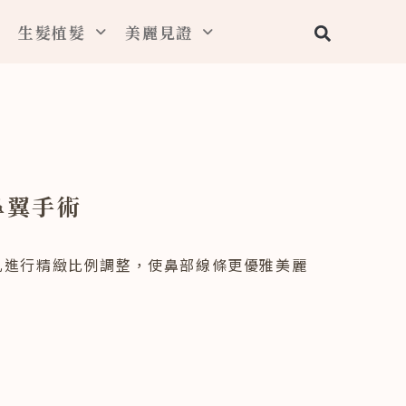
搜
生髮植髮
美麗見證
尋
鼻翼手術
孔進行精緻比例調整，使鼻部線條更優雅美麗