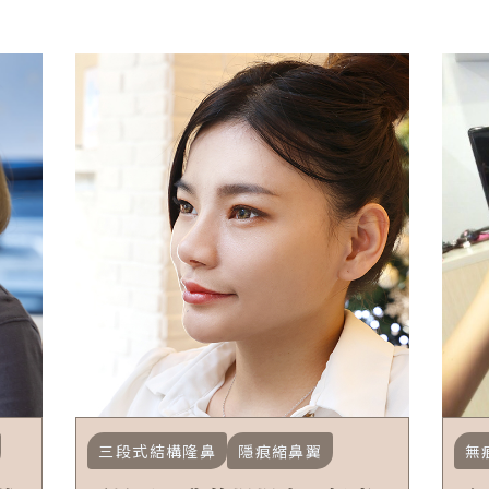
三段式結構隆鼻
隱痕縮鼻翼
無