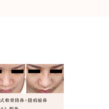
式軟骨隆鼻+隱痕縮鼻
003-俯角