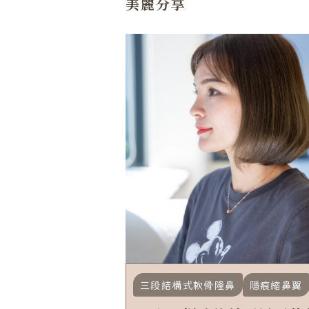
美麗分享
三段結構式軟骨隆鼻
隱痕縮鼻翼