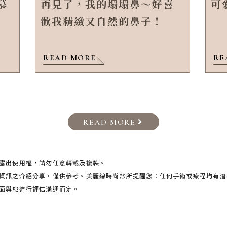
慕
再見了，我的塌塌鼻～好喜
可
歡我精緻又自然的鼻子！
READ MORE
RE
READ MORE
露出使用權，請勿任意轉載及複製。
資訊之介紹分享，僅供參考。美麗線時尚診所提醒您：任何手術或療程均有潛
當面與您進行評估溝通而定。