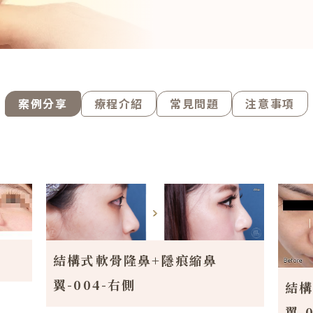
案例分享
療程介紹
常見問題
注意事項
結構式軟骨隆鼻+隱痕縮鼻
翼-004-右側
結構
翼-