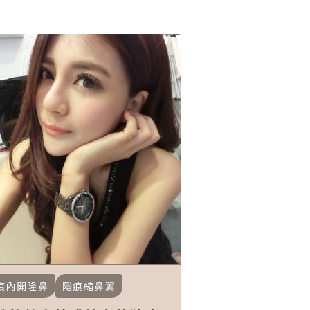
痕內開隆鼻
隱痕縮鼻翼