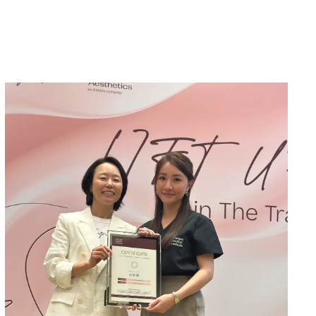
【邱郁幃醫師】受邀擔任2025.4月