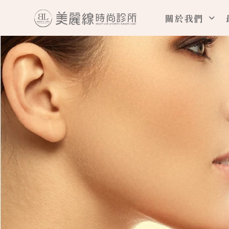
跳
關於我們
至
主
要
內
容