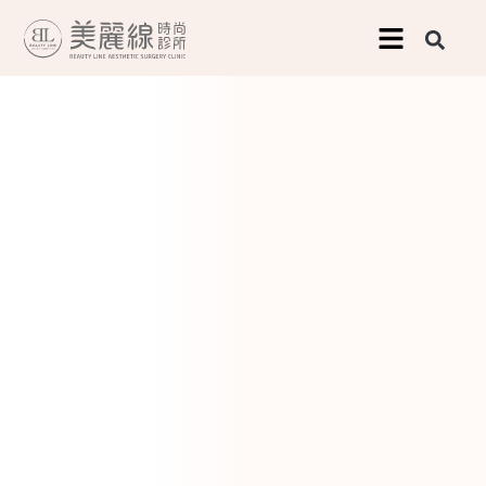
跳
至
主
要
內
容