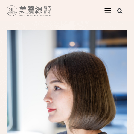
跳
至
主
要
內
容