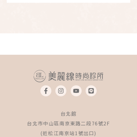
F
I
Y
L
a
n
o
i
c
s
u
n
e
t
t
e
b
a
u
台北館
o
g
b
o
r
e
台北市中山區南京東路二段76號2F
k
a
(近松江南京站1號出口)
-
m