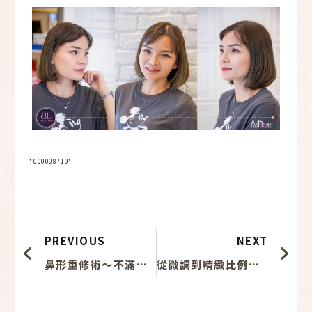
*000008719*
上一頁
下
PREVIOUS
NEXT
鼻形重修術～不滿意的鼻形絕不妥協！
從微調到精緻比例！結構式隆鼻真實心得分享