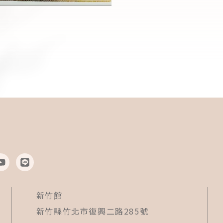
Y
L
o
i
u
n
t
e
新竹館
u
b
新竹縣竹北市復興二路285號
e