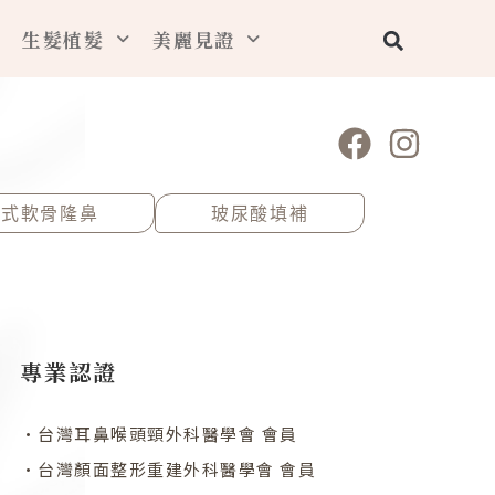
搜
生髮植髮
美麗見證
尋
F
I
a
n
c
s
構式軟骨隆鼻
玻尿酸填補
e
t
b
a
o
g
o
r
k
a
專業認證
m
•台灣耳鼻喉頭頸外科醫學會 會員
•台灣顏面整形重建外科醫學會 會員