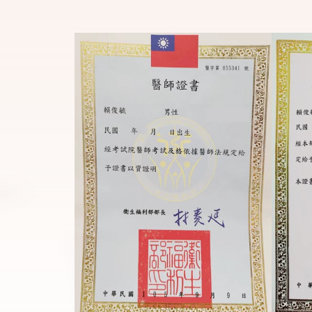
上
一
張