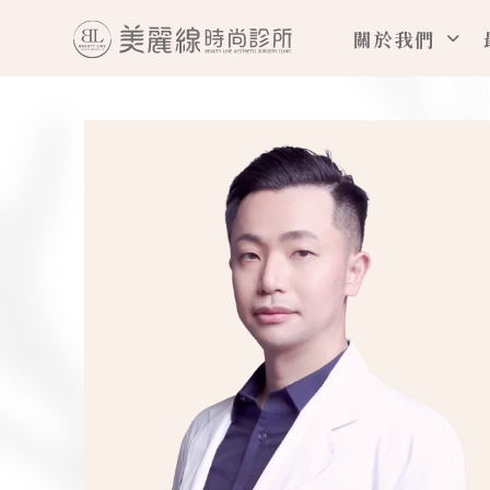
跳
關於我們
至
主
要
內
容