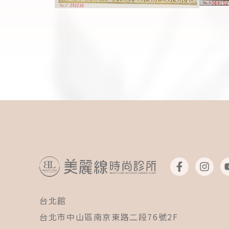
F
I
a
n
c
s
e
t
台北館
b
a
o
g
台北市中山區南京東路二段76號2F
o
r