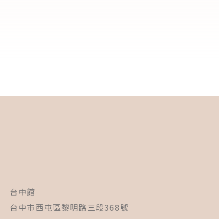
台中館
台中市西屯區黎明路三段368號