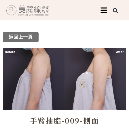
跳
至
主
要
返回上一頁
內
容
手臂抽脂-009-側面