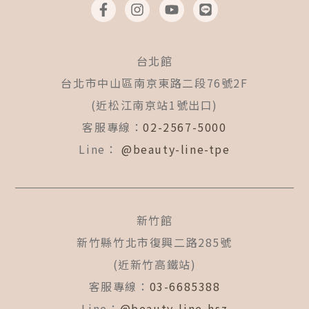
a
n
o
i
c
s
u
n
e
t
t
e
b
a
u
台北館
o
g
b
o
r
e
台北市中山區南京東路二段76號2F
k
a
(近松江南京站1號出口)
-
m
f
客服專線：
02-2567-5000
Line：
@beauty-line-tpe
新竹館
新竹縣竹北市復興二路285號
(近新竹高鐵站)
客服專線：
03-6685388
Line：
@beauty-line-hsz