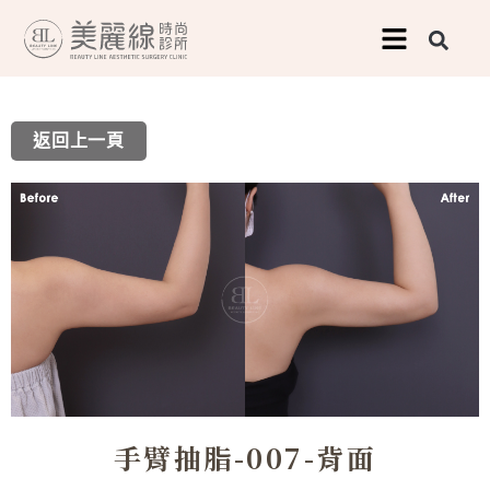
跳
至
主
要
返回上一頁
內
容
手臂抽脂-007-背面