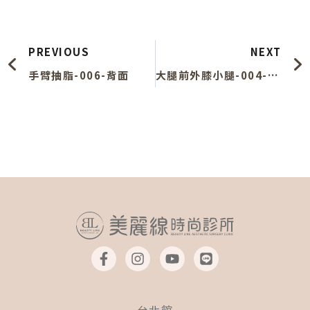
上一頁
PREVIOUS
NEXT
手臂抽脂-006-背面
大腿前外膝小腿-004-正面
F
I
Y
L
a
n
o
i
c
s
u
n
e
t
t
e
b
a
u