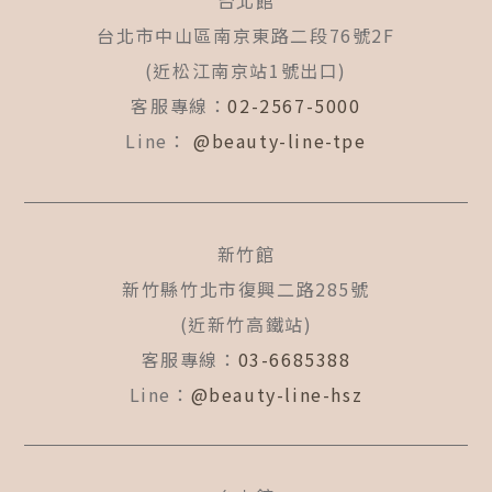
台北館
o
g
b
o
r
e
台北市中山區南京東路二段76號2F
k
a
(近松江南京站1號出口)
-
m
f
客服專線：
02-2567-5000
Line：
@beauty-line-tpe
新竹館
新竹縣竹北市復興二路285號
(近新竹高鐵站)
客服專線：
03-6685388
Line：
@beauty-line-hsz