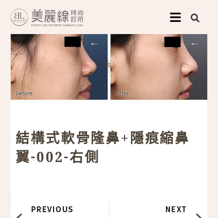
跳
至
主
要
內
容
結構式軟骨隆鼻+隱痕縮鼻
翼-002-右側
上一頁
下
PREVIOUS
NEXT