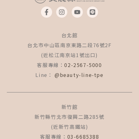
F
I
Y
L
a
n
o
i
c
s
u
n
e
t
t
e
b
a
u
台北館
o
g
b
o
r
e
台北市中山區南京東路二段76號2F
k
a
(近松江南京站1號出口)
-
m
f
客服專線：
02-2567-5000
Line：
@beauty-line-tpe
新竹館
新竹縣竹北市復興二路285號
(近新竹高鐵站)
客服專線：
03-6685388