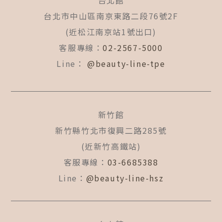
台北館
o
g
b
o
r
e
台北市中山區南京東路二段76號2F
k
a
(近松江南京站1號出口)
-
m
f
客服專線：
02-2567-5000
Line：
@beauty-line-tpe
新竹館
新竹縣竹北市復興二路285號
(近新竹高鐵站)
客服專線：
03-6685388
Line：
@beauty-line-hsz