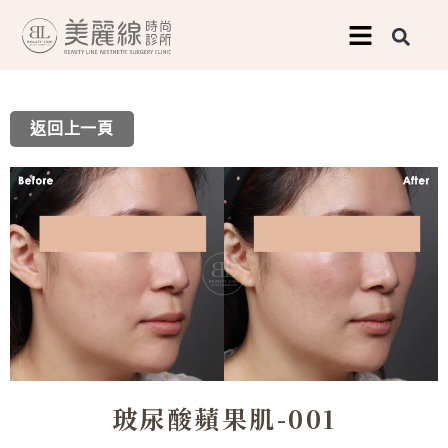
跳
至
主
要
返回上一頁
內
容
玻尿酸蘋果肌-001