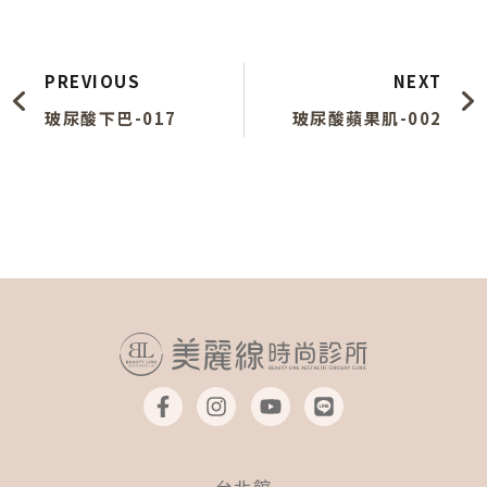
上一頁
PREVIOUS
NEXT
玻尿酸下巴-017
玻尿酸蘋果肌-002
F
I
Y
L
a
n
o
i
c
s
u
n
e
t
t
e
b
a
u