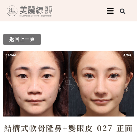
跳
至
主
要
返回上一頁
內
容
結構式軟骨隆鼻+雙眼皮-027-正面