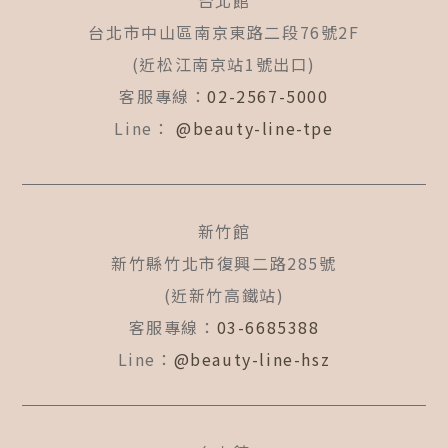
台北館
o
g
b
o
r
e
台北市中山區南京東路二段76號2F
k
a
(近松江南京站1號出口)
-
m
f
客服專線：
02-2567-5000
Line：
@beauty-line-tpe
新竹館
新竹縣竹北市復興二路285號
(近新竹高鐵站)
客服專線：
03-6685388
Line：
@beauty-line-hsz