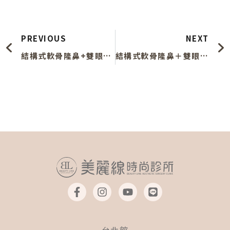
上一頁
PREVIOUS
NEXT
結構式軟骨隆鼻+雙眼皮-027-45度
結構式軟骨隆鼻＋雙眼皮-027-側面
F
I
Y
L
a
n
o
i
c
s
u
n
e
t
t
e
b
a
u