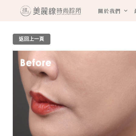
跳
關於我們
至
主
要
返回上一頁
內
容