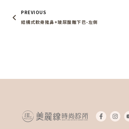
PREVIOUS
結構式軟骨隆鼻+玻尿酸雕下巴-左側
F
I
a
n
c
s