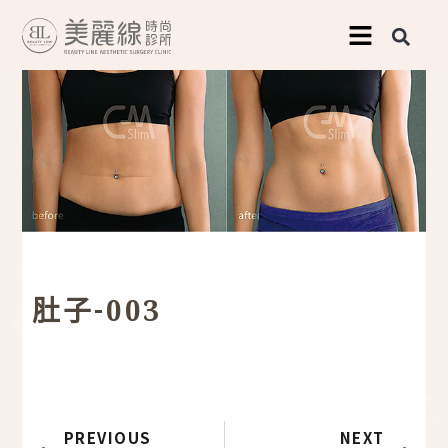
跳
至
主
要
內
容
肚子-003
上一頁
下
PREVIOUS
NEXT