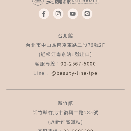
F
I
Y
L
a
n
o
i
c
s
u
n
e
t
t
e
b
a
u
台北館
o
g
b
o
r
e
台北市中山區南京東路二段76號2F
k
a
(近松江南京站1號出口)
-
m
f
客服專線：
02-2567-5000
Line：
@beauty-line-tpe
新竹館
新竹縣竹北市復興二路285號
(近新竹高鐵站)