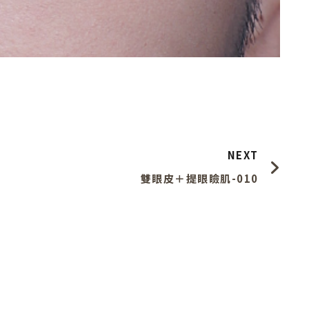
下
NEXT
雙眼皮＋提眼瞼肌-010