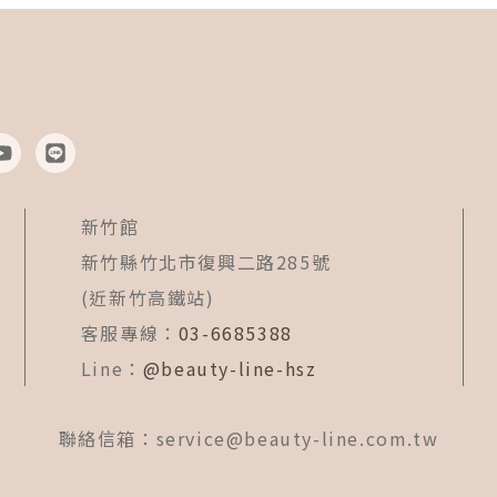
Y
L
o
i
u
n
t
e
新竹館
u
b
新竹縣竹北市復興二路285號
e
(近新竹高鐵站)
客服專線：
03-6685388
Line：
@beauty-line-hsz
聯絡信箱：
service@beauty-line.com.tw