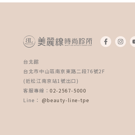
F
I
a
n
c
s
e
t
台北館
b
a
o
g
台北市中山區南京東路二段76號2F
o
r
k
a
(近松江南京站1號出口)
-
m
客服專線：
02-2567-5000
f
Line：
@beauty-line-tpe