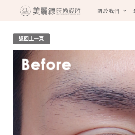
跳
關於我們
至
主
要
返回上一頁
內
容