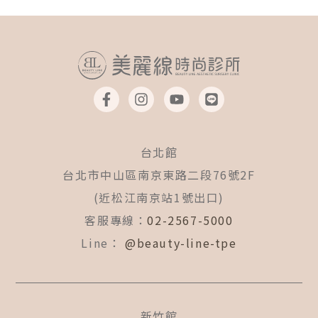
F
I
Y
L
a
n
o
i
c
s
u
n
e
t
t
e
b
a
u
台北館
o
g
b
o
r
e
台北市中山區南京東路二段76號2F
k
a
(近松江南京站1號出口)
-
m
f
客服專線：
02-2567-5000
Line：
@beauty-line-tpe
新竹館