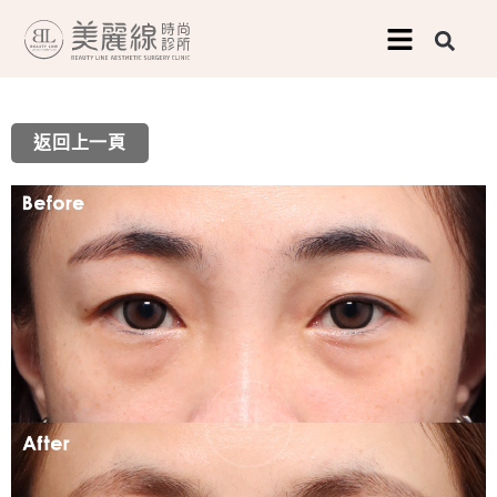
跳
至
主
要
返回上一頁
內
容