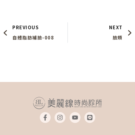
上一頁
PREVIOUS
NEXT
自體脂肪補臉-008
臉頰
F
I
Y
L
a
n
o
i
c
s
u
n
e
t
t
e