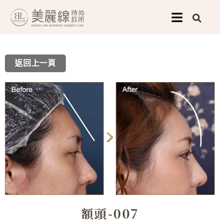
跳
至
主
要
返回上一頁
內
容
額頭-007