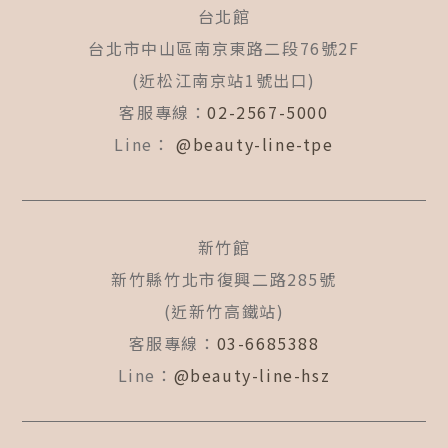
b
a
u
台北館
o
g
b
o
r
e
台北市中山區南京東路二段76號2F
k
a
(近松江南京站1號出口)
-
m
f
客服專線：
02-2567-5000
Line：
@beauty-line-tpe
新竹館
新竹縣竹北市復興二路285號
(近新竹高鐵站)
客服專線：
03-6685388
Line：
@beauty-line-hsz