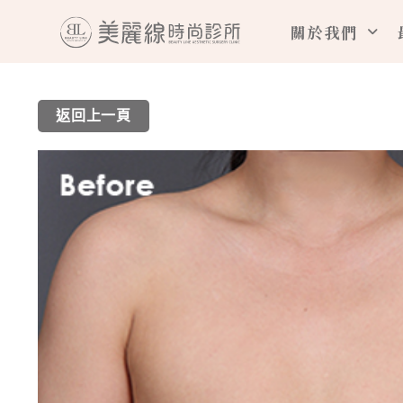
跳
關於我們
至
主
要
返回上一頁
內
容