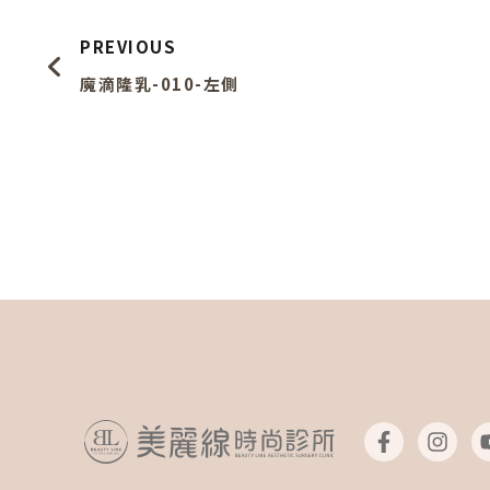
PREVIOUS
魔滴隆乳-010-左側
F
I
a
n
c
s