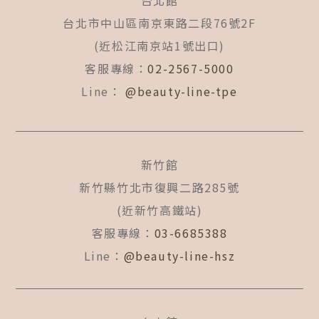
台北館
o
g
b
o
r
e
台北市中山區南京東路二段76號2F
k
a
(近松江南京站1號出口)
-
m
f
客服專線：
02-2567-5000
Line：
@beauty-line-tpe
新竹館
新竹縣竹北市復興二路285號
(近新竹高鐵站)
客服專線：
03-6685388
Line：
@beauty-line-hsz