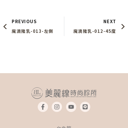
上一頁
PREVIOUS
NEXT
魔滴隆乳-013-左側
魔滴隆乳-012-45度
F
I
Y
L
a
n
o
i
c
s
u
n
e
t
t
e
b
a
u