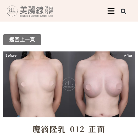
跳
至
主
要
返回上一頁
內
容
魔滴隆乳-012-正面