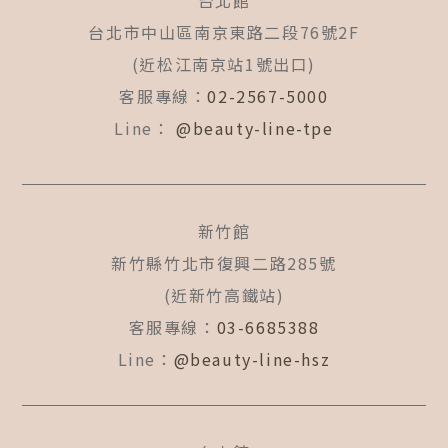
台北館
o
g
b
o
r
e
台北市中山區南京東路二段76號2F
k
a
(近松江南京站1號出口)
-
m
f
客服專線：
02-2567-5000
Line：
@beauty-line-tpe
新竹館
新竹縣竹北市復興二路285號
(近新竹高鐵站)
客服專線：
03-6685388
Line：
@beauty-line-hsz