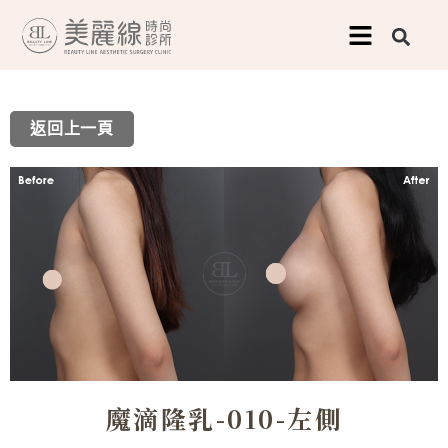
跳
至
主
要
返回上一頁
內
容
魔滴隆乳-010-左側