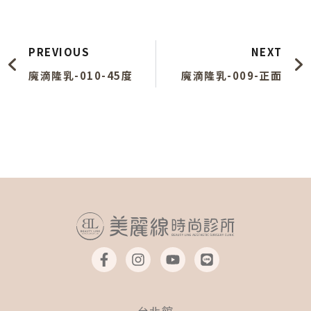
上一頁
PREVIOUS
NEXT
魔滴隆乳-010-45度
魔滴隆乳-009-正面
F
I
Y
L
a
n
o
i
c
s
u
n
e
t
t
e
b
a
u