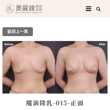
跳
至
主
要
返回上一頁
內
容
魔滴隆乳-015-正面