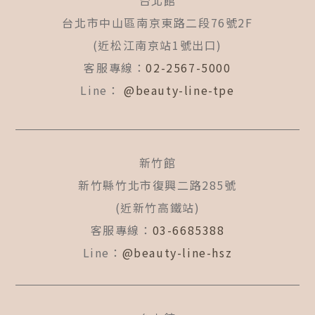
台北館
o
g
b
o
r
e
台北市中山區南京東路二段76號2F
k
a
(近松江南京站1號出口)
-
m
f
客服專線：
02-2567-5000
Line：
@beauty-line-tpe
新竹館
新竹縣竹北市復興二路285號
(近新竹高鐵站)
客服專線：
03-6685388
Line：
@beauty-line-hsz