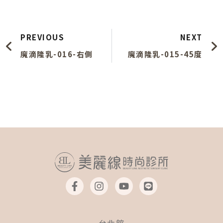
上一頁
PREVIOUS
NEXT
魔滴隆乳-016-右側
魔滴隆乳-015-45度
F
I
Y
L
a
n
o
i
c
s
u
n
e
t
t
e
b
a
u