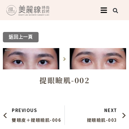
跳
至
主
要
返回上一頁
內
容
提眼瞼肌-002
上一頁
PREVIOUS
NEXT
雙眼皮＋提眼瞼肌-006
提眼瞼肌-003