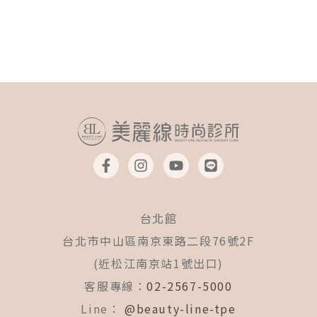
F
I
Y
L
a
n
o
i
c
s
u
n
e
t
t
e
b
a
u
台北館
o
g
b
o
r
e
台北市中山區南京東路二段76號2F
k
a
(近松江南京站1號出口)
-
m
f
客服專線：
02-2567-5000
Line：
@beauty-line-tpe