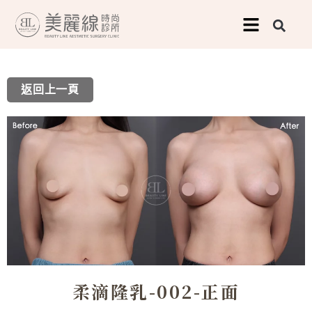
跳
至
主
要
返回上一頁
內
容
柔滴隆乳-002-正面