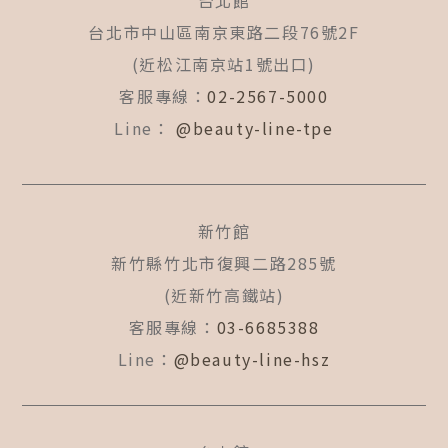
台北館
o
g
b
o
r
e
台北市中山區南京東路二段76號2F
k
a
(近松江南京站1號出口)
-
m
f
客服專線：
02-2567-5000
Line：
@beauty-line-tpe
新竹館
新竹縣竹北市復興二路285號
(近新竹高鐵站)
客服專線：
03-6685388
Line：
@beauty-line-hsz