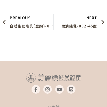
上一頁
PREVIOUS
NEXT
自體脂肪隆乳(豐胸)-007-右側
柔滴隆乳-002-45度
F
I
Y
L
a
n
o
i
c
s
u
n
e
t
t
e
b
a
u