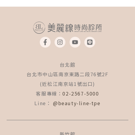
F
I
Y
L
a
n
o
i
c
s
u
n
e
t
t
e
b
a
u
台北館
o
g
b
o
r
e
台北市中山區南京東路二段76號2F
k
a
(近松江南京站1號出口)
-
m
f
客服專線：
02-2567-5000
Line：
@beauty-line-tpe
新竹館