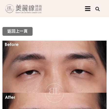
跳
至
主
要
返回上一頁
內
容