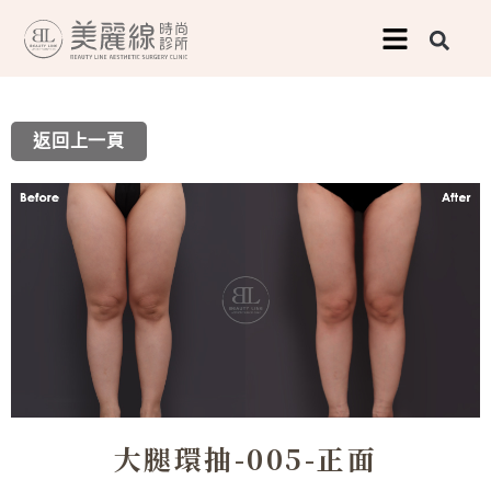
跳
至
主
要
返回上一頁
內
容
大腿環抽-005-正面