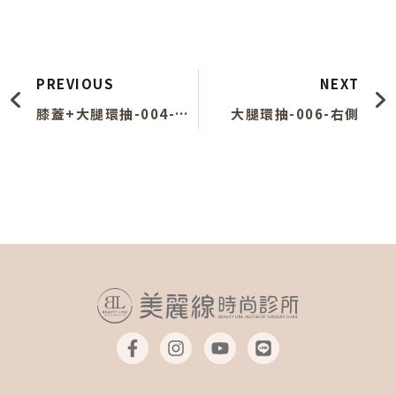
上一頁
PREVIOUS
NEXT
膝蓋+大腿環抽-004-45度
大腿環抽-006-右側
F
I
Y
L
a
n
o
i
c
s
u
n
e
t
t
e