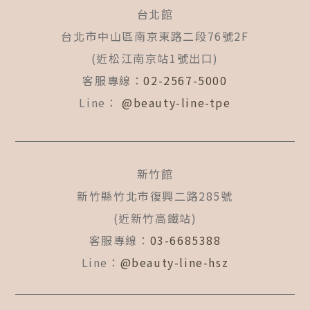
b
a
u
台北館
o
g
b
o
r
e
台北市中山區南京東路二段76號2F
k
a
(近松江南京站1號出口)
-
m
f
客服專線：
02-2567-5000
Line：
@beauty-line-tpe
新竹館
新竹縣竹北市復興二路285號
(近新竹高鐵站)
客服專線：
03-6685388
Line：
@beauty-line-hsz