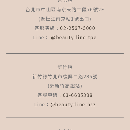
台北館
o
g
b
o
r
e
台北市中山區南京東路二段76號2F
k
a
(近松江南京站1號出口)
-
m
f
客服專線：
02-2567-5000
Line：
@beauty-line-tpe
新竹館
新竹縣竹北市復興二路285號
(近新竹高鐵站)
客服專線：
03-6685388
Line：
@beauty-line-hsz