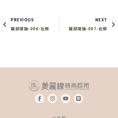
上一頁
PREVIOUS
NEXT
腹部環抽-006-左側
腹部環抽-007-右側
F
I
Y
L
a
n
o
i
c
s
u
n
e
t
t
e
b
a
u