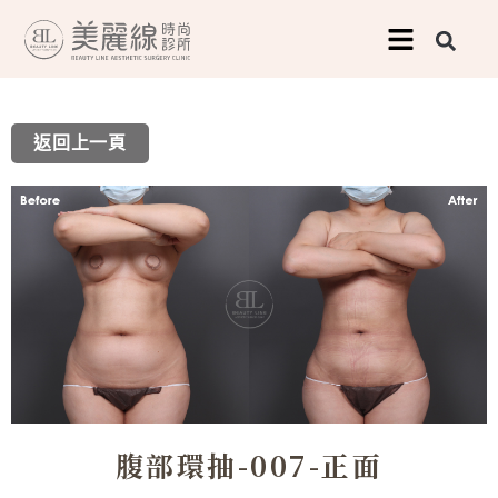
跳
至
主
要
返回上一頁
內
容
腹部環抽-007-正面