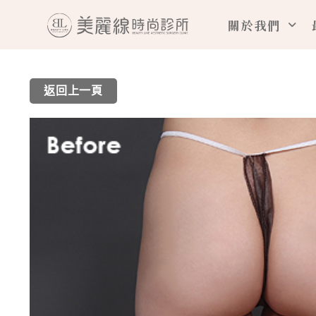
跳
關於我們
至
主
要
返回上一頁
內
容