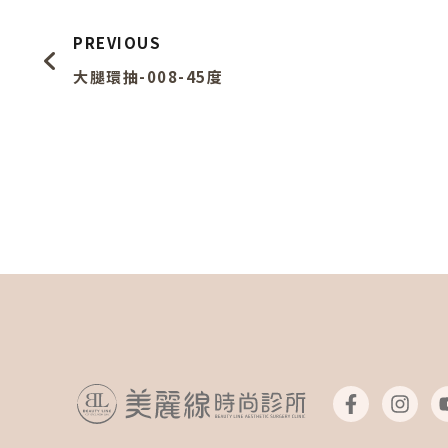
PREVIOUS
大腿環抽-008-45度
F
I
a
n
c
s