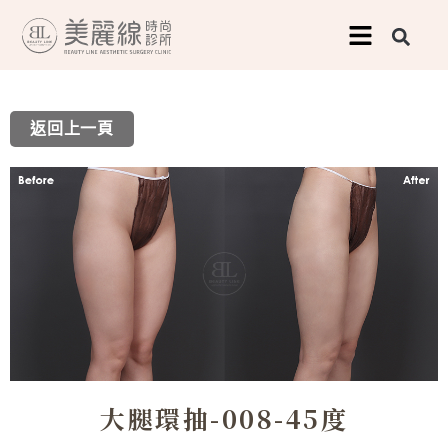
跳
至
主
要
返回上一頁
內
容
大腿環抽-008-45度