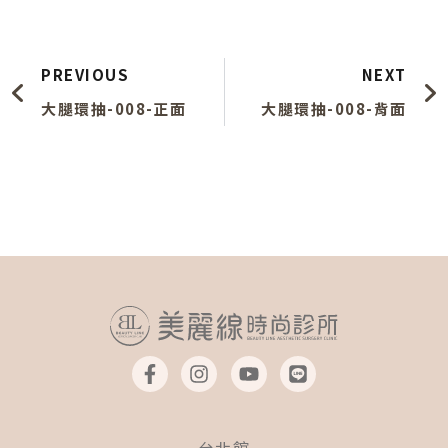
上一頁
PREVIOUS
NEXT
大腿環抽-008-正面
大腿環抽-008-背面
F
I
Y
L
a
n
o
i
c
s
u
n
e
t
t
e
b
a
u