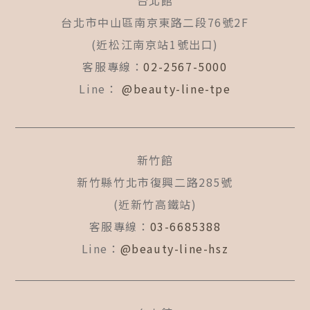
台北館
o
g
b
o
r
e
台北市中山區南京東路二段76號2F
k
a
(近松江南京站1號出口)
-
m
f
客服專線：
02-2567-5000
Line：
@beauty-line-tpe
新竹館
新竹縣竹北市復興二路285號
(近新竹高鐵站)
客服專線：
03-6685388
Line：
@beauty-line-hsz