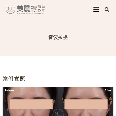
跳
至
主
要
音波拉提
內
容
案例實照