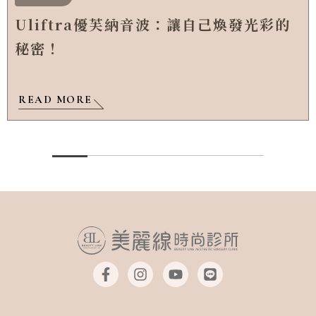
Uliftra優芙納音波：讓自己煥發光彩的
秘密！
READ MORE
F
I
Y
L
a
n
o
i
c
s
u
n
e
t
t
e