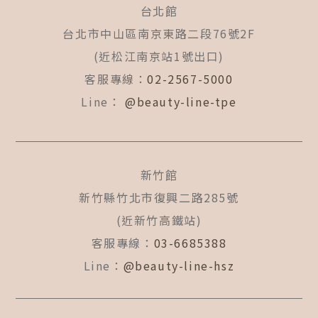
b
a
u
台北館
o
g
b
o
r
e
台北市中山區南京東路二段76號2F
k
a
(近松江南京站1號出口)
-
m
f
客服專線：
02-2567-5000
Line：
@beauty-line-tpe
新竹館
新竹縣竹北市復興二路285號
(近新竹高鐵站)
客服專線：
03-6685388
Line：
@beauty-line-hsz