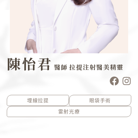
陳怡君
醫師
拉提注射醫美精靈
F
I
a
n
c
s
e
t
埋線拉提
眼袋手術
b
a
雷射光療
o
g
o
r