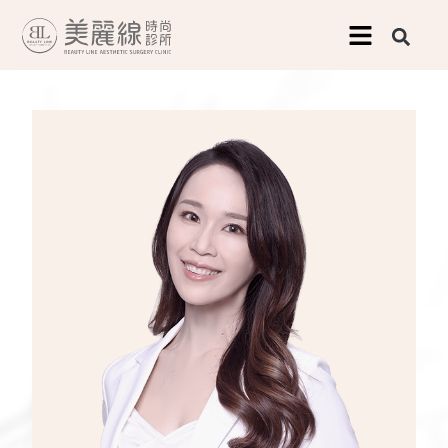
跳
至
主
要
內
容