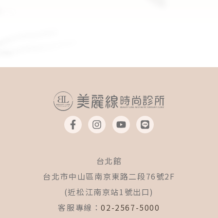
F
I
Y
L
a
n
o
i
c
s
u
n
e
t
t
e
b
a
u
台北館
o
g
b
o
r
e
台北市中山區南京東路二段76號2F
k
a
(近松江南京站1號出口)
-
m
f
客服專線：
02-2567-5000