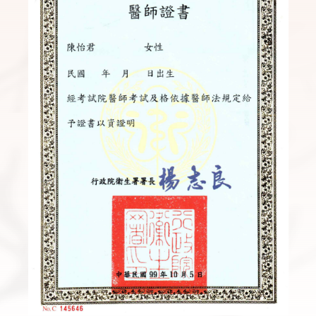
上
一
張