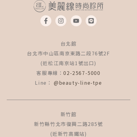
F
I
Y
L
a
n
o
i
c
s
u
n
e
t
t
e
b
a
u
台北館
o
g
b
o
r
e
台北市中山區南京東路二段76號2F
k
a
(近松江南京站1號出口)
-
m
f
客服專線：
02-2567-5000
Line：
@beauty-line-tpe
新竹館
新竹縣竹北市復興二路285號
(近新竹高鐵站)