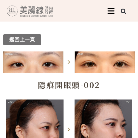
跳
至
主
要
返回上一頁
內
容
隱痕開眼頭-002