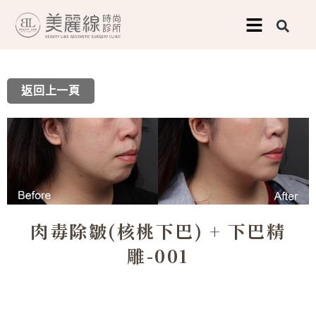
跳
至
主
要
返回上一頁
內
容
肉毒除皺(核桃下巴) + 下巴精
雕-001
上一頁