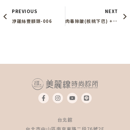
PREVIOUS
NEXT
洢蓮絲豐額頭-006
肉毒除皺(核桃下巴) + 下巴精雕-002
F
I
Y
L
a
n
o
i
c
s
u
n
e
t
t
e
b
a
u
台北館
o
g
b
o
r
e
台北市中山區南京東路二段76號2F