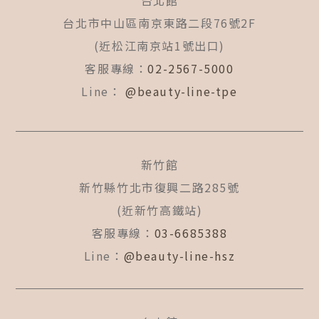
台北館
o
g
b
o
r
e
台北市中山區南京東路二段76號2F
k
a
(近松江南京站1號出口)
-
m
f
客服專線：
02-2567-5000
Line：
@beauty-line-tpe
新竹館
新竹縣竹北市復興二路285號
(近新竹高鐵站)
客服專線：
03-6685388
Line：
@beauty-line-hsz