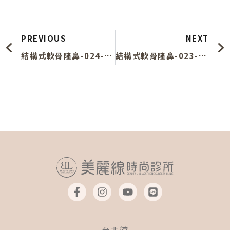
上一頁
PREVIOUS
NEXT
結構式軟骨隆鼻-024-左側
結構式軟骨隆鼻-023-45度
F
I
Y
L
a
n
o
i
c
s
u
n
e
t
t
e
b
a
u