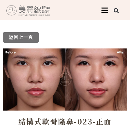
跳
至
主
要
返回上一頁
內
容
結構式軟骨隆鼻-023-正面