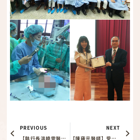
上一頁
下
PREVIOUS
NEXT
【執行長溫曉雯醫師】受邀擔任「鼻整形」講師－2020台灣美容外科學會(2020 Integrated and Complementary Treatment) 講師
【陳雍元醫師】受邀擔任「功能性鼻整形」講師－2021台灣顏面整形重建外科醫學會春季研討會( 30th TAFPRS Spring Meeting ) 講師