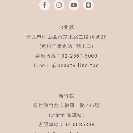
a
n
o
i
c
s
u
n
e
t
t
e
b
a
u
台北館
o
g
b
o
r
e
台北市中山區南京東路二段76號2F
k
a
(近松江南京站1號出口)
-
m
f
客服專線：
02-2567-5000
Line：
@beauty-line-tpe
新竹館
新竹縣竹北市復興二路285號
(近新竹高鐵站)
客服專線：
03-6685388