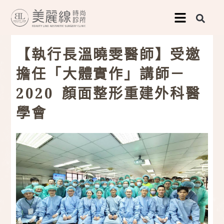
跳
至
主
【執行長溫曉雯醫師】受邀
要
擔任「大體實作」講師－
內
2020 顏面整形重建外科醫
容
學會