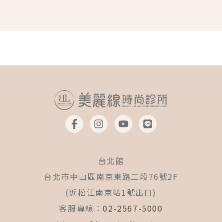
F
I
Y
L
a
n
o
i
c
s
u
n
e
t
t
e
b
a
u
台北館
o
g
b
o
r
e
台北市中山區南京東路二段76號2F
k
a
(近松江南京站1號出口)
-
m
f
客服專線：
02-2567-5000