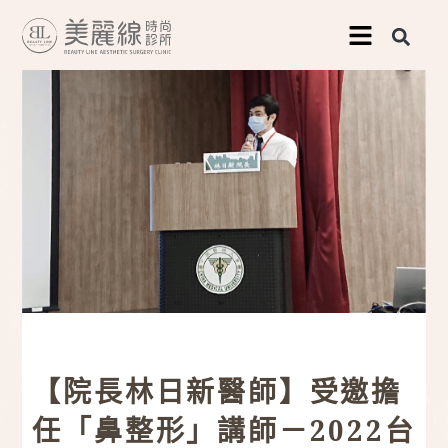
跳
至
主
要
內
容
【院長林日新醫師】受邀擔
任「鼻整形」講師－2022台