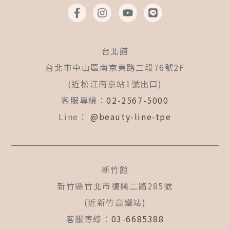
F
I
Y
L
a
n
o
i
c
s
u
n
e
t
t
e
b
a
u
台北館
o
g
b
o
r
e
台北市中山區南京東路二段76號2F
k
a
(近松江南京站1號出口)
-
m
f
客服專線：
02-2567-5000
Line：
@beauty-line-tpe
新竹館
新竹縣竹北市復興二路285號
(近新竹高鐵站)
客服專線：
03-6685388