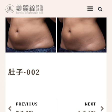
跳
至
主
要
內
容
肚子-002
上一頁
下
PREVIOUS
NEXT