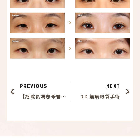
上一頁
下
PREVIOUS
NEXT
【總院長馮志禾醫師】受邀擔任「眼袋及淚溝的治療方針」講師－2018 第9屆亞洲顏面整形重建外科醫學研討會 9th AFPSS Congress & 25th TAFPRS Annual Meeting
3D 無痕眼袋手術