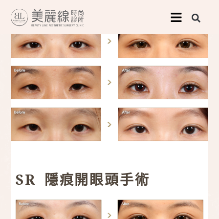
跳
至
主
要
內
容
SR 隱痕開眼頭手術