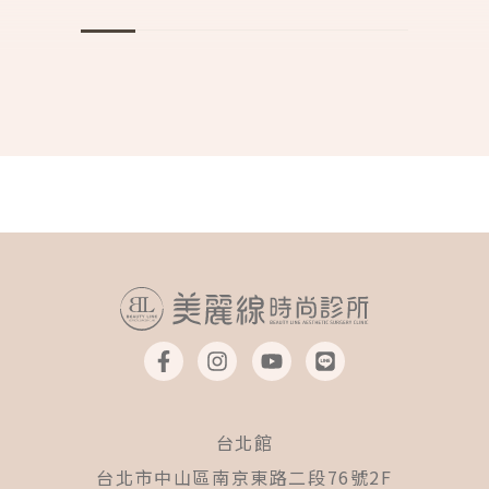
F
I
Y
L
a
n
o
i
c
s
u
n
e
t
t
e
b
a
u
台北館
o
g
b
o
r
e
台北市中山區南京東路二段76號2F