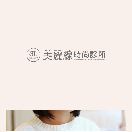
跳
至
主
要
內
容