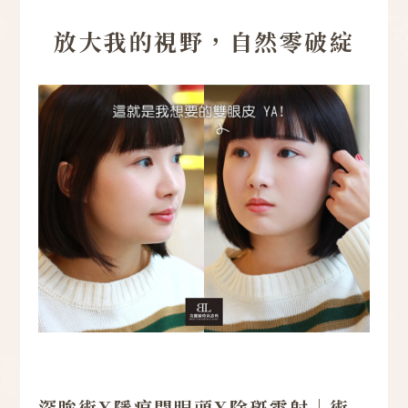
放大我的視野，自然零破綻
深眸術X隱痕開眼頭X除斑雷射｜術