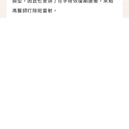
類型，因此也安排了在手術恢復期過後，來給
馮醫師打除斑雷射。
深眸術X隱痕開眼頭X除斑雷射｜術
中紀錄
術前美麗線堅持要再仔細溝通及模擬手術後的
成果，才能讓成果更符合大家的期待。