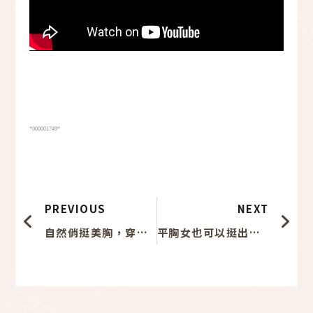
*000001749*
上一頁
下
PREVIOUS
NEXT
自然俏挺美胸，穿什麼都好吸睛！
平胸女也可以挺出傲人的自信美！