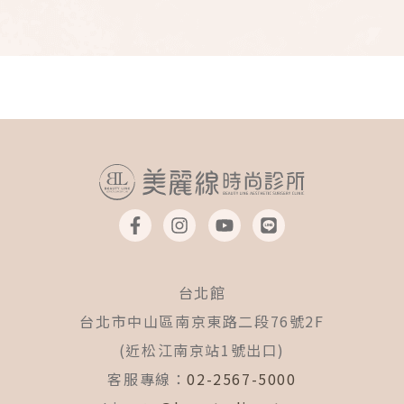
F
I
Y
L
a
n
o
i
c
s
u
n
e
t
t
e
b
a
u
台北館
o
g
b
o
r
e
台北市中山區南京東路二段76號2F
k
a
(近松江南京站1號出口)
-
m
f
客服專線：
02-2567-5000