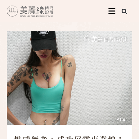
跳
至
主
要
內
容