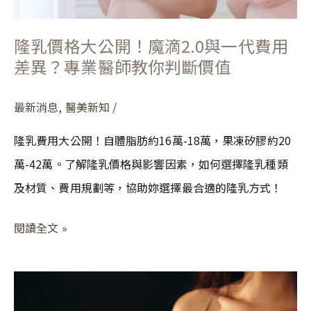
肪
開！
豐
隆乳價格大公開！魔滴2.0與一代費用
魔
胸
差異？專業醫師教你判斷價值
滴
推
2.0
薦
最新消息
,
醫美新知
/
與
一
隆乳費用大公開！自體脂肪約16萬-18萬，果凍矽膠約20
代
萬-42萬。了解隆乳價格與影響因素，如何選擇隆乳種類
費
及材質、費用規劃等，協助妳選擇最合適的隆乳方式！
用
閱讀全文 »
差
異？
專
隆
業
乳