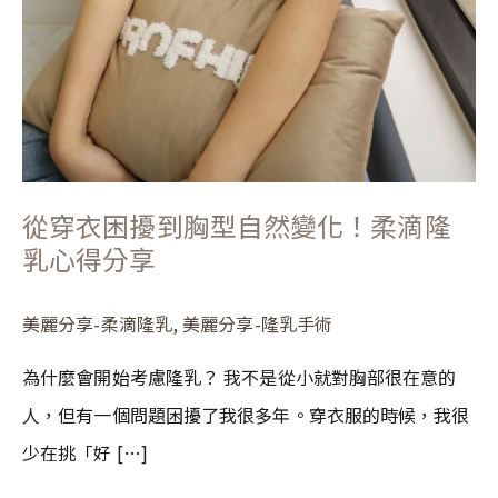
滴
隆
乳
心
得
分
從穿衣困擾到胸型自然變化！柔滴隆
享
乳心得分享
美麗分享-柔滴隆乳
,
美麗分享-隆乳手術
為什麼會開始考慮隆乳？ 我不是從小就對胸部很在意的
人，但有一個問題困擾了我很多年。穿衣服的時候，我很
少在挑「好 […]