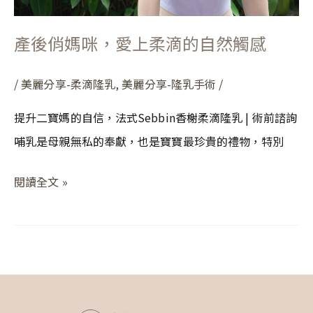
滴
的
產後俏媽咪，愛上柔滴的自然觸感
自
然
/
美麗分享-柔滴隆乳
,
美麗分享-隆乳手術
/
觸
提升二寶媽的自信，法式Sebbin香榭柔滴隆乳 | 術前諮詢
感
哺乳是母親無私的奉獻，也是寶寶最珍貴的禮物，特別
閱讀全文 »