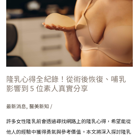
醫
心
師
得
教
全
你
紀
判
錄！
斷
從
價
術
隆乳心得全紀錄！從術後恢復、哺乳
值
後
影響到 5 位素人真實分享
恢
復、
最新消息
,
醫美新知
/
哺
許多女性隆乳前會透過尋找網路上的隆乳心得，希望能從
乳
他人的經驗中獲得勇氣與參考價值。本文將深入探討隆乳
影