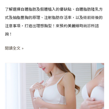
V
了解選擇自體脂肪及假體植入的優缺點、自體脂肪隆乳方
｜
式及抽脂豐胸的原理、注射脂肪存活率，以及術前術後的
抽
注意事項，打造出理想胸型！來預約美麗線時尚診所諮
脂
詢！
補
胸
閱讀全文 »
一
舉
隆
兩
乳
得，
價
自
格
體
大
脂
公