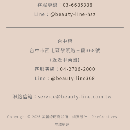
客服專線：
03-6685388
Line：
@beauty-line-hsz
台中館
台中市西屯區黎明路三段368號
(近逢甲商圈)
客服專線：
04-2706-2000
Line：
@beauty-line368
聯絡信箱：
service@beauty-line.com.tw
Copyright © 2026 美麗線時尚診所 | 網頁設計 -
RiseCreatives
展躍網路