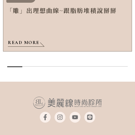
「雕」出理想曲線~跟脂肪堆積說掰掰
READ MORE
F
I
Y
L
a
n
o
i
c
s
u
n
e
t
t
e