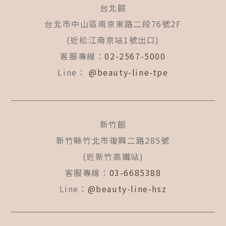
b
a
u
台北館
o
g
b
o
r
e
台北市中山區南京東路二段76號2F
k
a
(近松江南京站1號出口)
-
m
f
客服專線：
02-2567-5000
Line：
@beauty-line-tpe
新竹館
新竹縣竹北市復興二路285號
(近新竹高鐵站)
客服專線：
03-6685388
Line：
@beauty-line-hsz