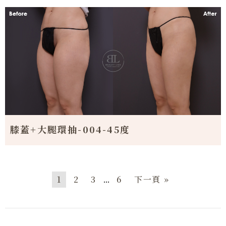
膝蓋+大腿環抽-004-45度
...
1
2
3
6
下一頁 »