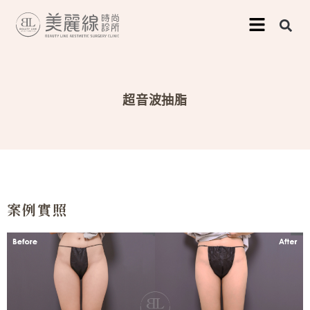
跳
至
主
要
超音波抽脂
內
容
案例實照