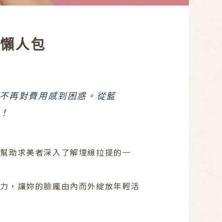
格懶人包
不再對費用感到困惑。從藍
！
，幫助求美者深入了解埋線拉提的一
彈力，讓妳的臉龐由內而外綻放年輕活