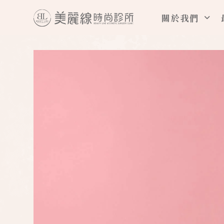
跳
關於我們
至
主
要
內
容