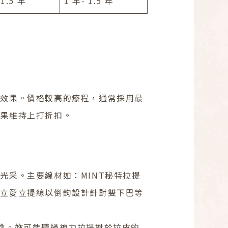
 1.5 年
1 年- 1.5 年
體效果。價格較高的療程，通常採用最
效果維持上打折扣。
光采。主要線材如：MINT秘特拉提
塑立愛立提線以倒鉤設計針對雙下巴等
臉。妳可能聽過神力拉提對於拉皮的