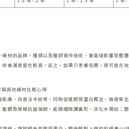
1.5 年- 2 年
1 年- 1.5 年
1 年-
。線材的品牌、種類以及醫師操作技術，會直接影響到整
，術後滿意度也較高。反之，如果只考慮低價，很可能在
線與其他線材比較心得
緻肌膚、改善法令紋等，同時促進膠原蛋白再生，煥發新生
；藍鑽魚骨線抗菌強韌，能精細微調鼻形、淡化木偶紋；
部埋線
，讓臉頰充盈膠原蛋白，塑造輕鬆上鏡的的絕美小V