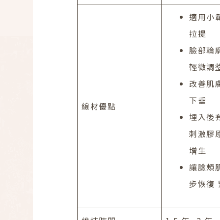
適用小
拉提
臉部輪
輕微調
改善肌
下垂
線材優點
埋入後
刺激膠
增生
讓臉頰
步恢復 