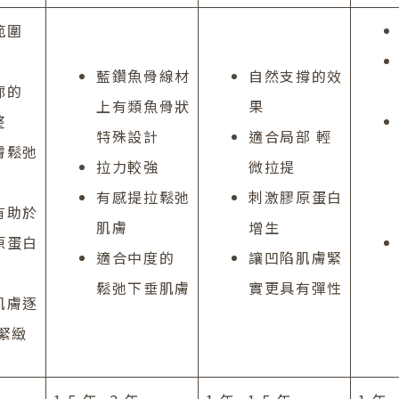
範圍
藍鑽魚骨線材
自然支撐的效
廓的
上有類魚骨狀
果
整
特殊設計
適合局部 輕
膚鬆弛
拉力較強
微拉提
有感提拉鬆弛
刺激膠原蛋白
有助於
肌膚
增生
原蛋白
適合中度的
讓凹陷肌膚緊
鬆弛下垂肌膚
實更具有彈性
肌膚逐
緊緻