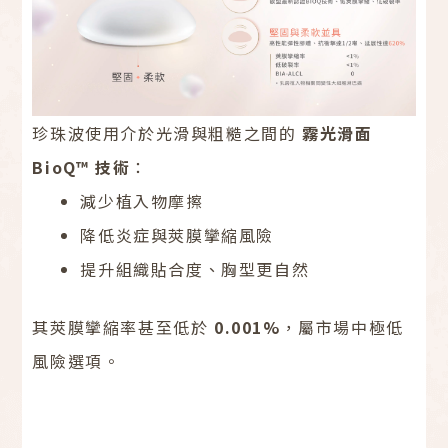
珍珠波使用介於光滑與粗糙之間的
霧光滑面
BioQ™ 技術
：
減少植入物摩擦
降低炎症與莢膜攣縮風險
提升組織貼合度、胸型更自然
其莢膜攣縮率甚至低於
0.001%
，屬市場中極低
風險選項。