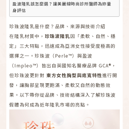
盈波隆乳該怎麼選？讓美麗線時尚診所醫師為妳量
身評估
珍珠波隆乳是什麼？品牌、來源與技術介紹
在隆乳材質中，
珍珠波隆乳
因「柔軟、自然、穩
定」三大特點，迅速成為亞洲女性接受度極高的
選擇之一。珍珠波（Perle™）與盈波
（Impleo™）皆出自英國知名醫療品牌 GCA®，
但珍珠波更針對
東方女性胸型與底寬特性
進行開
發，讓胸部呈現更飽滿、柔軟又自然的動態效
果。以下帶你從品牌、技術結構深入了解珍珠波
假體為何成為近年隆乳市場的亮點。