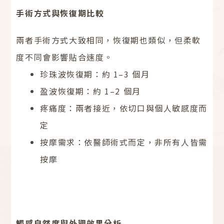
手術方式與恢復期比較
兩者手術方式大致相同，恢復期也類似，但柔軟
度不同會影響貼合速度。
珍珠波恢復期：約 1–3 個月
盈波恢復期：約 1–2 個月
疼痛度：兩者接近，依切口與個人敏感度而
定
按摩需求：依醫師術式而定，非所有人皆需
按摩
觸感自然度與外觀效果分析