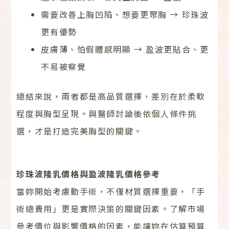
需要改善上胸凹陷、想要更聚胸 → 珍珠波
更有優勢
皮膚薄、怕假體感明顯 → 盈波更貼合、更
不易被察覺
總結來說，兩者都是高品質選擇，差別在於柔軟
程度與胸型呈現。與醫師討論後依個人條件挑
選，才是打造完美胸型的關鍵。
珍珠波隆乳價格與盈波隆乳價格參考
當妳開始考慮動手術，不僅材質選擇重要，「手
術總費用」更是實際決策的關鍵因素。了解市場
參考價位與影響價格的因素，能讓妳在估算預算