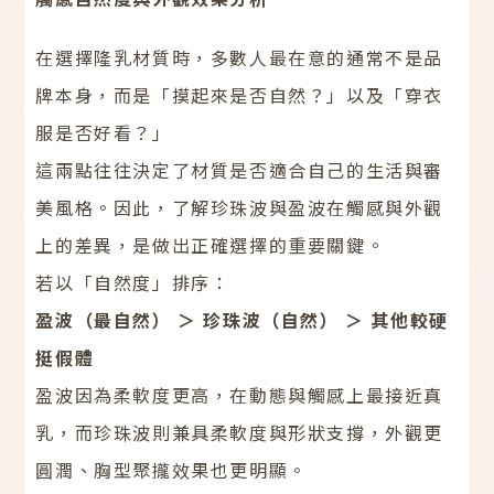
在選擇隆乳材質時，多數人最在意的通常不是品
牌本身，而是「摸起來是否自然？」以及「穿衣
服是否好看？」
這兩點往往決定了材質是否適合自己的生活與審
美風格。因此，了解珍珠波與盈波在觸感與外觀
上的差異，是做出正確選擇的重要關鍵。
若以「自然度」排序：
盈波（最自然） ＞ 珍珠波（自然） ＞ 其他較硬
挺假體
盈波因為柔軟度更高，在動態與觸感上最接近真
乳，而珍珠波則兼具柔軟度與形狀支撐，外觀更
圓潤、胸型聚攏效果也更明顯。