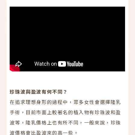
珍珠波與盈波有何不同？
在追求理想身形的過程中，眾多女性會選擇隆乳
手術，目前市面上較著名的植入物有珍珠波和盈
波等，隆乳價格上也有所不同，一般來說，珍珠
波價格會比盈波來的高一些。