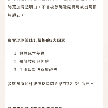
時更加清楚明白，不會被忽略隱藏費用或出現預
算超支。
影響珍珠波隆乳價格的3大因素
假體成本差異
醫師技術與經驗
手術房設備與麻醉費
多數診所珍珠波價格區間約落在32–36 萬元。