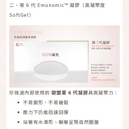
二、第 6 代 Emunomic™ 凝膠（高凝聚度
SoftGel）
珍珠波內部使用的
歐盟第 6 代凝膠
具高凝聚力：
不易變形、不易破裂
壓力下仍能迅速回彈
站著有水滴形、躺著呈現自然圓盤