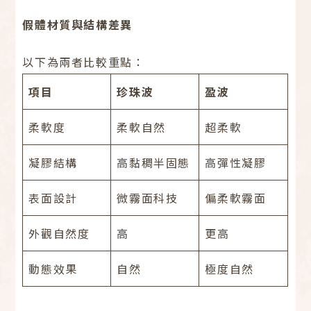
假體材質與結構差異
以下為兩者比較重點：
項目
珍珠波
盈波
柔軟度
柔軟自然
超柔軟
凝膠結構
高黏稠半固態
高彈性凝膠
表面設計
微霧面科技
偏柔軟霧面
外觀自然度
高
更高
動態效果
自然
極度自然