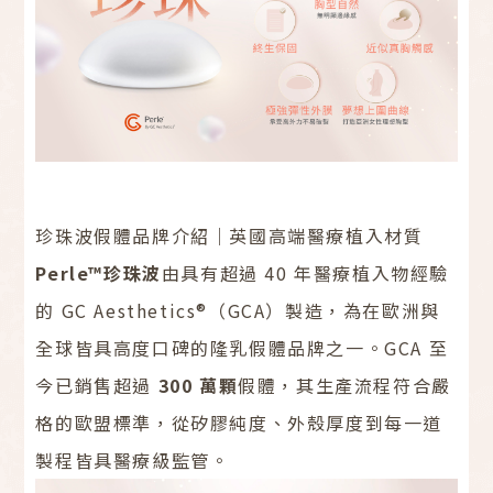
珍珠波假體品牌介紹｜英國高端醫療植入材質
Perle™珍珠波
由具有超過 40 年醫療植入物經驗
的 GC Aesthetics®（GCA）製造，為在歐洲與
全球皆具高度口碑的隆乳假體品牌之一。GCA 至
今已銷售超過
300 萬顆
假體，其生產流程符合嚴
格的歐盟標準，從矽膠純度、外殼厚度到每一道
製程皆具醫療級監管。