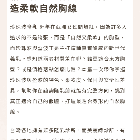
造柔軟自然胸線
珍珠波隆乳 近年在亞洲女性間爆紅，因為許多人
追求的不是誇張、而是「自然又柔軟」的胸型，
而珍珠波與盈波正是主打這種真實觸感的新世代
義乳。想知道兩者材質差在哪？誰更適合東方胸
型？或是價格落點怎麼比較？本篇一次帶你掌握
珍珠波與盈波的特色、柔軟度、保固與安全性差
異，幫助你在諮詢隆乳前就能有完整方向，挑到
真正適合自己的假體，打造最貼合身形的自然胸
線。
台灣各地擁有眾多隆乳診所，而美麗線診所，有