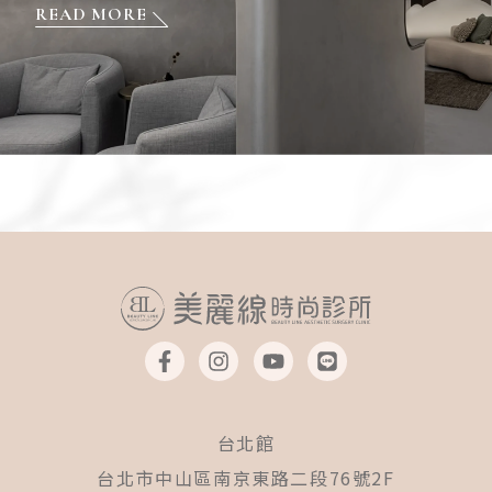
READ MORE
F
I
Y
L
a
n
o
i
c
s
u
n
e
t
t
e
b
a
u
台北館
o
g
b
o
r
e
台北市中山區南京東路二段76號2F