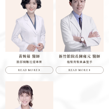
黃婉茹 醫師
新竹館院長
陳雍元 醫師
臉部精雕拉提專業
植髮育髮美鼻聖手
READ MORE
READ MORE