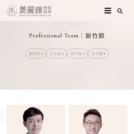
跳
至
主
｜新竹館
要
Professional Team
內
醫師群
台北館
新竹館
台中館
容